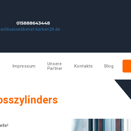
schluesseldienst-kerken24.de
Unsere
e
Impressum
Kontakte
Blog
Partner
osszylinders
elle!